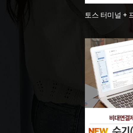
토스 터미널 +