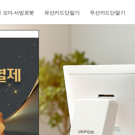
 오더·서빙로봇
유선카드단말기
무선카드단말기