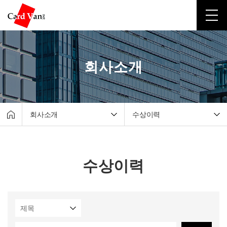
회사소개
회사소개
수상이력
회사소개
CEO 인사말
포스·키오스크
회사연혁
수상이력
테이블 오더·서빙로봇
수상이력
유선카드단말기
카드밴넷 소식
무선카드단말기
오시는길
비대면결제
고객지원센터