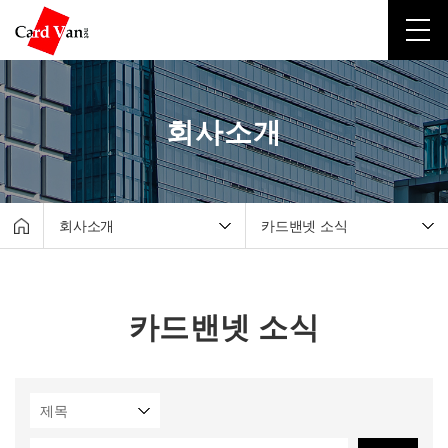
회사소개
회사소개
카드밴넷 소식
회사소개
CEO 인사말
포스·키오스크
회사연혁
카드밴넷 소식
테이블 오더·서빙로봇
수상이력
유선카드단말기
카드밴넷 소식
무선카드단말기
오시는길
비대면결제
고객지원센터