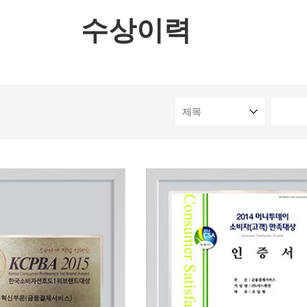
수상이력
이력
넷 소식
는길