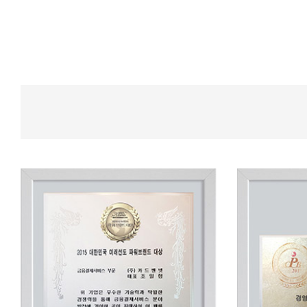
테이블 오더·서빙로봇
수상
유선카드단말기
카드밴
무선카드단말기
오시
비대면결제
고객지원센터
신규문의