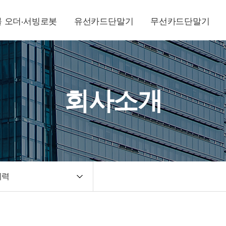
 오더·서빙로봇
유선카드단말기
무선카드단말기
회사소개
이력
 인사말
연혁