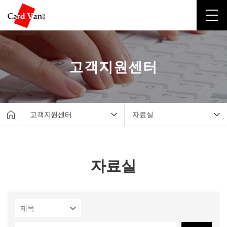
고객지원센터
고객지원센터
자료실
회사소개
매출조회서비스
유선카드단말기
원격지원서비스
자료실
무선카드단말기
자료실
포스시스템
실시간 설치 현황
무인결제기
간편결제
고객지원센터