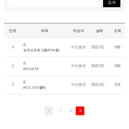
신규문의
번호
제목
작성자
날짜
조회
3
카드밴넷
2022-01-14
586
보건소프로그램(FDK용)
2
카드밴넷
2022-01-14
590
KIS GATE
1
카드밴넷
2022-01-14
624
KICC 이지클릭
1
2
3