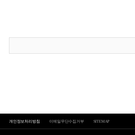
테이블 오더·서빙로봇
유선카드단말기
무선카드단말기
비대면결제
고객지원센터
신규문의
개인정보처리방침
이메일무단수집거부
SITEMAP