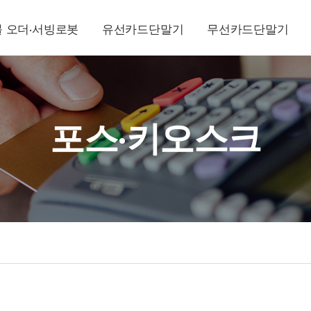
 오더·서빙로봇
유선카드단말기
무선카드단말기
포스·키오스크