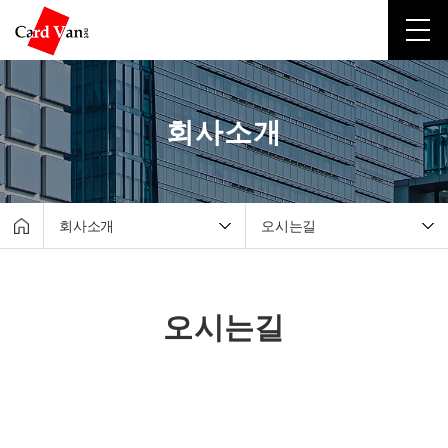
회사소개
회사소개
오시는길
회사소개
CEO 인사말
포스·키오스크
회사연혁
오시는길
테이블 오더·서빙로봇
수상이력
유선카드단말기
카드밴넷 소식
무선카드단말기
오시는길
비대면결제
고객지원센터