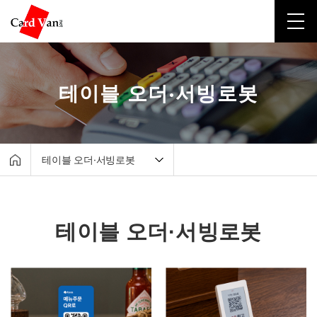
테이블 오더·서빙로봇
테이블 오더·서빙로봇
회사소개
포스·키오스크
테이블 오더·서빙로봇
테이블 오더·서빙로봇
유선카드단말기
무선카드단말기
비대면결제
고객지원센터