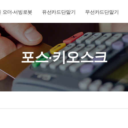
 오더·서빙로봇
유선카드단말기
무선카드단말기
포스·키오스크