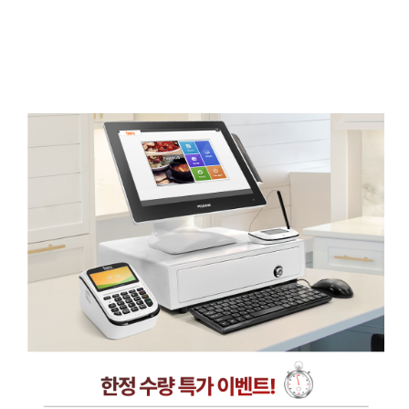
테이블 오더·서빙로봇
유선카드단말기
무선카드단말기
비대면결제
고객지원센터
신규문의