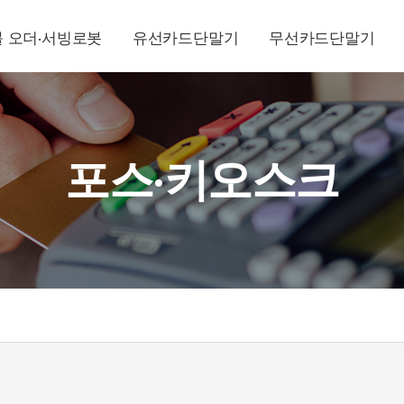
 오더·서빙로봇
유선카드단말기
무선카드단말기
포스·키오스크