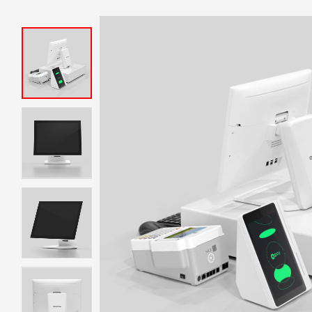
테이블 오더·서빙로봇
유선카드단말기
무선카드단말기
비대면결제
고객지원센터
신규문의