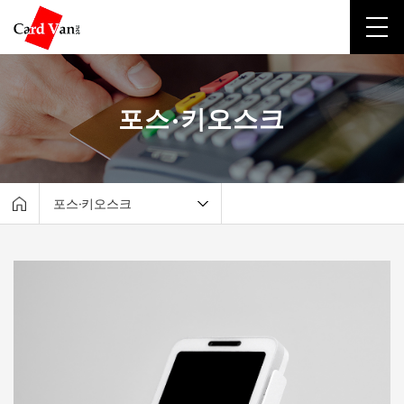
포스·키오스크
포스·키오스크
회사소개
포스·키오스크
테이블 오더·서빙로봇
유선카드단말기
무선카드단말기
비대면결제
고객지원센터