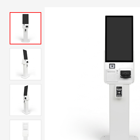
테이블 오더·서빙로봇
유선카드단말기
무선카드단말기
비대면결제
고객지원센터
신규문의