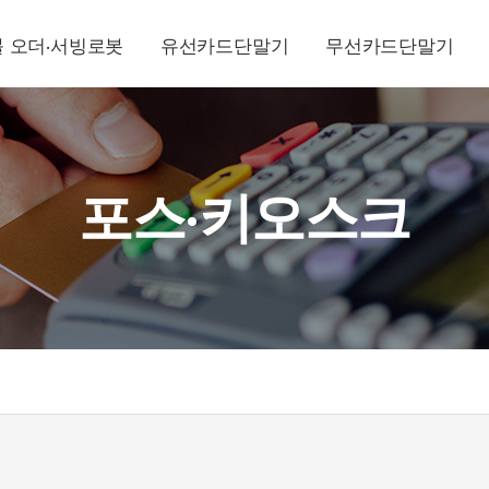
 오더·서빙로봇
유선카드단말기
무선카드단말기
포스·키오스크