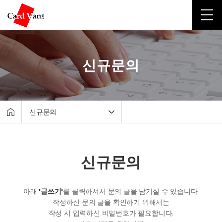
신규문의
신규문의
회사소개
유선카드단말기
신규문의
무선카드단말기
포스시스템
아래
'글쓰기'
를 클릭하셔서 문의 글을 남기실 수 있습니다.
무인결제기
작성하신 문의 글을 확인하기 위해서는
간편결제
작성 시 입력하신 비밀번호가 필요합니다.
고객지원센터