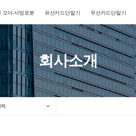
 오더·서빙로봇
유선카드단말기
무선카드단말기
회사소개
이력
 인사말
연혁