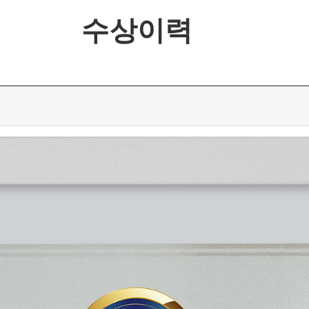
수상이력
이력
넷 소식
는길