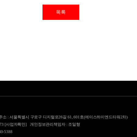
목록
주소 : 서울특별시 구로구 디지털로26길 61, 601호(에이스하이엔드타워2차)
73
[사업자확인]
개인정보관리책임자 : 조일형
40-5388