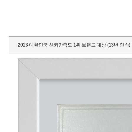
테이블 오더·서빙로봇
수상
유선카드단말기
카드밴
무선카드단말기
오시
비대면결제
2023 대한민국 신뢰만족도 1위 브랜드 대상 (13년 연속)
고객지원센터
신규문의