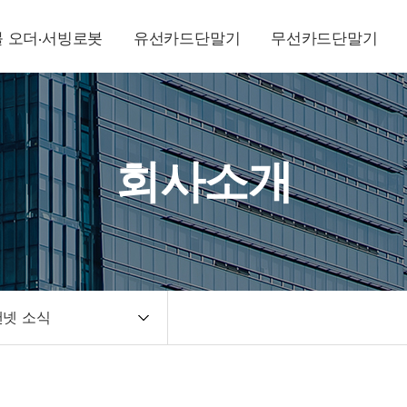
 오더·서빙로봇
유선카드단말기
무선카드단말기
회사소개
넷 소식
 인사말
연혁