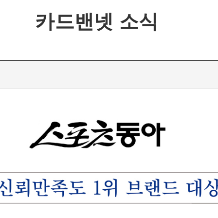
카드밴넷 소식
이력
넷 소식
는길