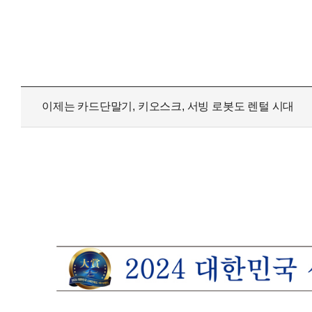
테이블 오더·서빙로봇
수상
유선카드단말기
카드밴
무선카드단말기
오시
비대면결제
이제는 카드단말기, 키오스크, 서빙 로봇도 렌털 시대
고객지원센터
신규문의