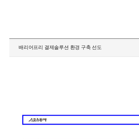
테이블 오더·서빙로봇
수상
유선카드단말기
카드밴
무선카드단말기
오시
비대면결제
배리어프리 결제솔루션 환경 구축 선도
고객지원센터
신규문의