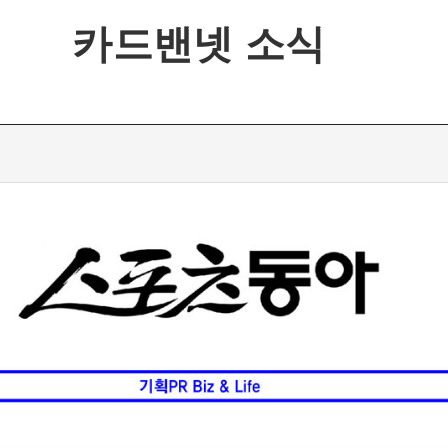
카드밴넷 소식
이력
넷 소식
는길