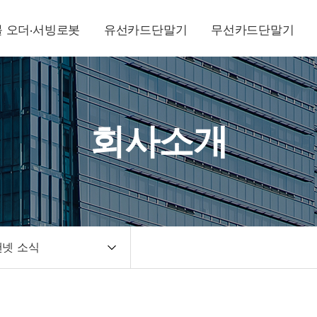
 오더·서빙로봇
유선카드단말기
무선카드단말기
회사소개
넷 소식
 인사말
연혁