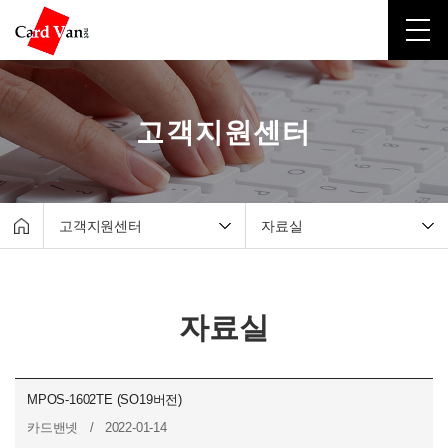
고객지원센터
고객지원센터
자료실
회사소개
매출조회서비스
유선카드단말기
원격지원서비스
자료실
무선카드단말기
자료실
포스시스템
실시간 설치 현황
무인결제기
MPOS-1602TE (SO19버전)
간편결제
카드밴넷 / 2022-01-14
고객지원센터