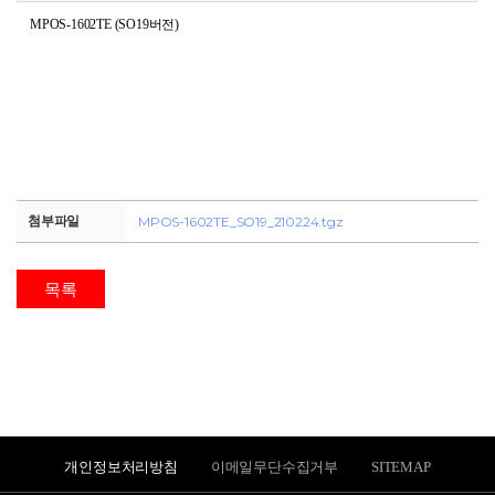
MPOS-1602TE (SO19버전)
신규문의
첨부파일
MPOS-1602TE_SO19_210224.tgz
목록
개인정보처리방침
이메일무단수집거부
SITEMAP