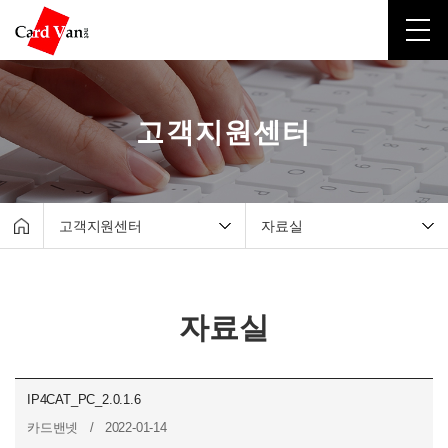
고객지원센터
고객지원센터
자료실
회사소개
매출조회서비스
유선카드단말기
원격지원서비스
자료실
무선카드단말기
자료실
포스시스템
실시간 설치 현황
무인결제기
IP4CAT_PC_2.0.1.6
간편결제
카드밴넷 / 2022-01-14
고객지원센터