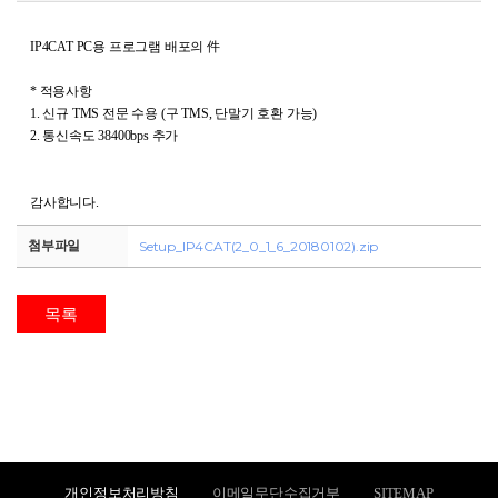
신규문의
IP4CAT PC용 프로그램 배포의 件
* 적용사항
1. 신규 TMS 전문 수용 (구 TMS, 단말기 호환 가능)
2. 통신속도 38400bps 추가
감사합니다.
첨부파일
Setup_IP4CAT(2_0_1_6_20180102).zip
목록
개인정보처리방침
이메일무단수집거부
SITEMAP