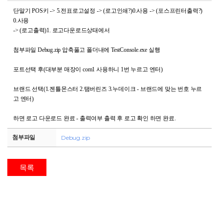
단말기 P
OS
키
-> 5.
전표로고설정
-> (
로고인쇄
?)0.
사용
-> (
포스프린터출력
?)
신규문의
0.
사용
-> (
로고출력
)1.
로고다운로드상태에서
첨부파일 Debug.zip 압축풀고 폴더내에 TestConsole.exe 실행
포트선택 후(대부분 매장이 com1 사용하니 1번 누르고 엔터)
브랜드 선택(1.젠틀몬스터 2.탬버린즈 3.누데이크 - 브랜드에 맞는 번호 누르
고 엔터)
하면 로고 다운로드 완료 - 출력여부 출력 후 로고 확인 하면 완료.
첨부파일
Debug.zip
목록