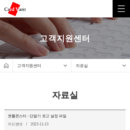
고객지원센터
고객지원센터
자료실
회사소개
매출조회서비스
유선카드단말기
원격지원서비스
자료실
무선카드단말기
자료실
포스시스템
실시간 설치 현황
무인결제기
젠틀몬스터 - 단말기 로고 설정 파일
간편결제
카드밴넷 / 2023-11-13
고객지원센터