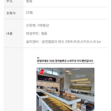
주소
항동
신규문의
1735
조회수
간판명 : 9로평상
내용
매장위치 : 항동
설
치
장비 :
금전함없이 제드 3셋트,빅포스키오스크 2ea