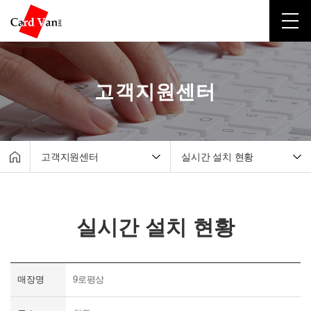
고객지원센터
고객지원센터
실시간 설치 현황
회사소개
매출조회서비스
유선카드단말기
원격지원서비스
실시간 설치 현황
무선카드단말기
자료실
포스시스템
실시간 설치 현황
무인결제기
매장명
9로평상
간편결제
고객지원센터