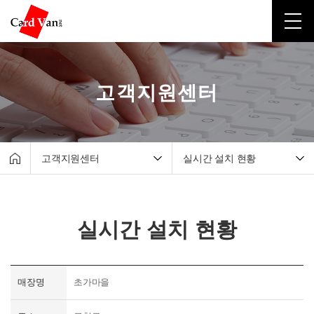
고객지원센터
고객지원센터
실시간 설치 현황
회사소개
매출조회서비스
유선카드단말기
원격지원서비스
실시간 설치 현황
무선카드단말기
자료실
포스시스템
실시간 설치 현황
무인결제기
매장명
초가마을
간편결제
고객지원센터