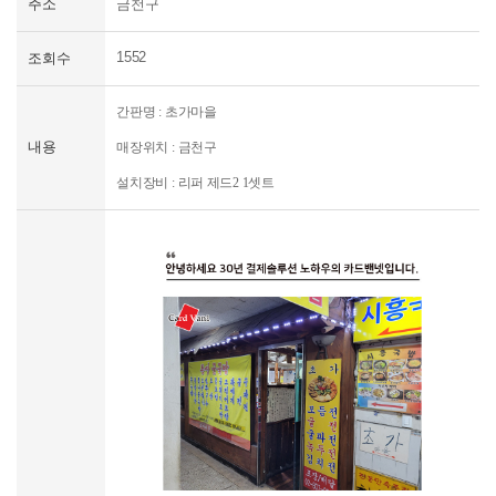
주소
금천구
신규문의
1552
조회수
간판명 : 초가마을
내용
매장위치 :
금천구
설치장비 :
리퍼 제드2 1셋트