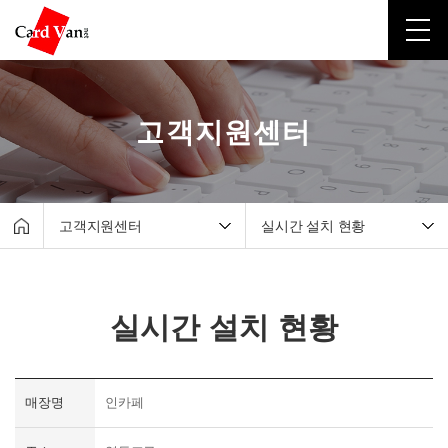
고객지원센터
고객지원센터
실시간 설치 현황
회사소개
매출조회서비스
유선카드단말기
원격지원서비스
실시간 설치 현황
무선카드단말기
자료실
포스시스템
실시간 설치 현황
무인결제기
매장명
인카페
간편결제
고객지원센터