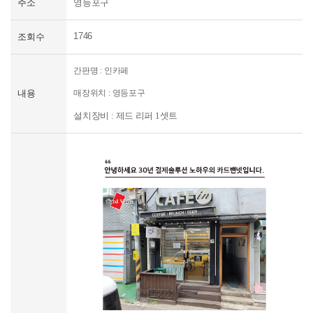
주소
영등포구
신규문의
1746
조회수
간판명 : 인카페
내용
매장위치 :
영등포구
설치장비 :
제드 리퍼 1셋트