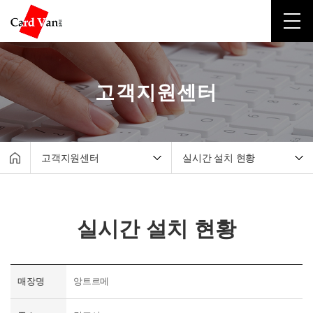
고객지원센터
고객지원센터
실시간 설치 현황
회사소개
매출조회서비스
유선카드단말기
원격지원서비스
실시간 설치 현황
무선카드단말기
자료실
포스시스템
실시간 설치 현황
무인결제기
매장명
앙트르메
간편결제
고객지원센터