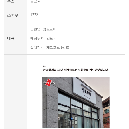
주소
김포시
신규문의
1772
조회수
간판명 : 앙트르메
내용
매장위치 : 김포시
설치장비 :
제드포스 1셋트